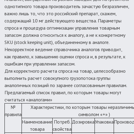
однотипного товара производитель зачастую безразличен,
важно лишь то, что это российский препарат, скажем,
содержащий 10 мг действующего вещества. Параметры
спроса и процедура оптимизации управления товарным
запасом должна относиться к аналогу, а не к конкретному
SKU (stock keeping unit), объединенному в аналоге.
Некорректное ведение справочника аналогов приводит,
как правило, к завышению оценки спроса и, в результате, к
ошибкам при управлении запасом.
Для корректного расчета спроса на товар, целесообразно
выполнить расчет совокупного грузопотока группы
аналогичных позиций по заранее согласованным правилам.
Предлагаемый список правил, по которым товары могут
считаться «аналогами»
№
Характеристики, по которым товары неразличим
правила
символом «+» )
Наименование
Потреб.
Дозировка
Упаковка
Произво
товара
свойства