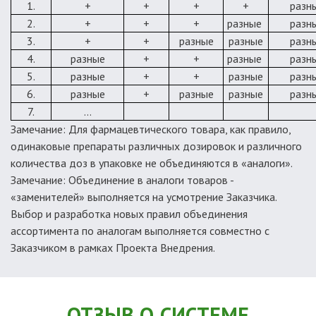
1.
+
+
+
+
разн
2.
+
+
+
разные
разн
3.
+
+
разные
разные
разн
4.
разные
+
+
разные
разн
5.
разные
+
+
разные
разн
6.
разные
+
разные
разные
разн
7.
...
Замечание:
Для фармацевтического товара, как правило,
одинаковые препараты различных дозировок и различного
количества доз в упаковке не объединяются в «аналоги».
Замечание:
Объединение в аналоги товаров -
«заменителей» выполняется на усмотрение Заказчика.
Выбор и разработка новых правил объединения
ассортимента по аналогам выполняется совместно с
Заказчиком в рамках Проекта Внедрения.
ОТЗЫВ О СИСТЕМЕ