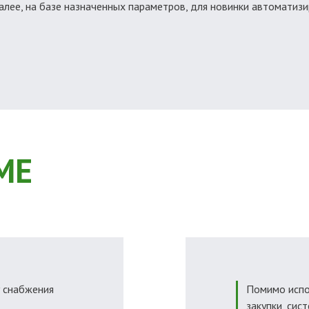
Далее, на базе назначенных параметров, для новинки автоматиз
МЕ
у снабжения
Помимо испо
закупки, сис