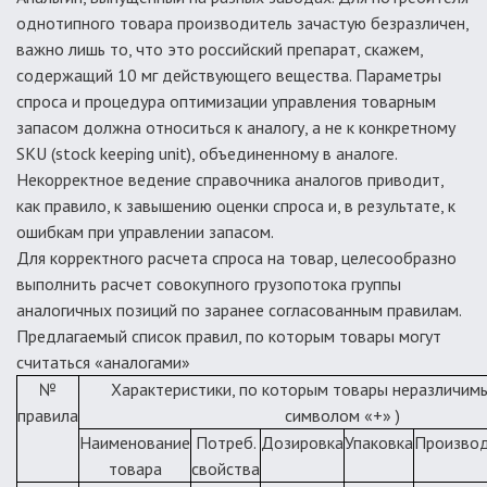
однотипного товара производитель зачастую безразличен,
важно лишь то, что это российский препарат, скажем,
содержащий 10 мг действующего вещества. Параметры
спроса и процедура оптимизации управления товарным
запасом должна относиться к аналогу, а не к конкретному
SKU (stock keeping unit), объединенному в аналоге.
Некорректное ведение справочника аналогов приводит,
как правило, к завышению оценки спроса и, в результате, к
ошибкам при управлении запасом.
Для корректного расчета спроса на товар, целесообразно
выполнить расчет совокупного грузопотока группы
аналогичных позиций по заранее согласованным правилам.
Предлагаемый список правил, по которым товары могут
считаться «аналогами»
№
Характеристики, по которым товары неразличим
правила
символом «+» )
Наименование
Потреб.
Дозировка
Упаковка
Произво
товара
свойства