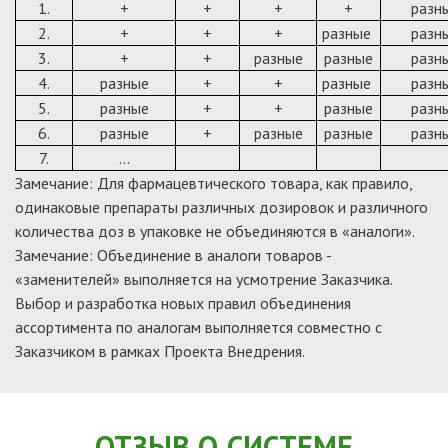
1.
+
+
+
+
разн
2.
+
+
+
разные
разн
3.
+
+
разные
разные
разн
4.
разные
+
+
разные
разн
5.
разные
+
+
разные
разн
6.
разные
+
разные
разные
разн
7.
...
Замечание:
Для фармацевтического товара, как правило,
одинаковые препараты различных дозировок и различного
количества доз в упаковке не объединяются в «аналоги».
Замечание:
Объединение в аналоги товаров -
«заменителей» выполняется на усмотрение Заказчика.
Выбор и разработка новых правил объединения
ассортимента по аналогам выполняется совместно с
Заказчиком в рамках Проекта Внедрения.
ОТЗЫВ О СИСТЕМЕ