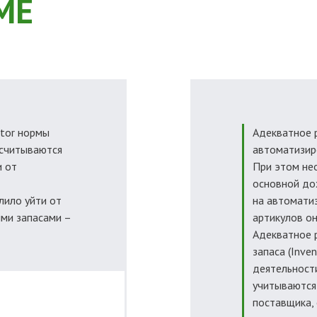
МЕ
ntor нормы
Адекватное 
ссчитываются
автоматизир
и от
При этом не
основной до
лило уйти от
на автоматиз
ми запасами –
артикулов он
Адекватное 
запаса (Inven
деятельности
учитываются
поставщика,