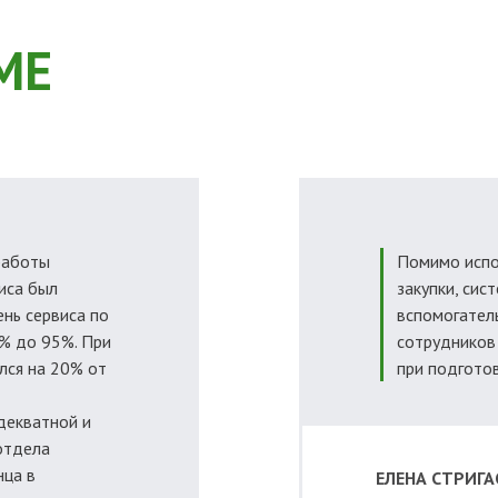
МЕ
работы
Помимо испо
иса был
закупки, сис
ень сервиса по
вспомогател
% до 95%. При
сотрудников
лся на 20% от
при подготов
декватной и
отдела
нца в
ЕЛЕНА СТРИГА