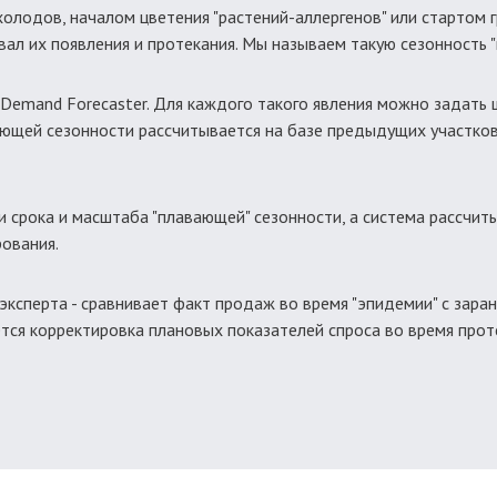
 холодов, началом цветения "растений-аллергенов" или стартом
ал их появления и протекания. Мы называем такую сезонность 
 Demand Forecaster. Для каждого такого явления можно задать
щей сезонности рассчитывается на базе предыдущих участков 
и срока и масштаба "плавающей" сезонности, а система рассчи
рования.
эксперта - сравнивает факт продаж во время "эпидемии" с зар
ся корректировка плановых показателей спроса во время проте